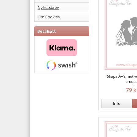
Nyhetsbrev
Om Cookies
Betalsätt
SkapatAv´s motiv
brudp
79 k
Info