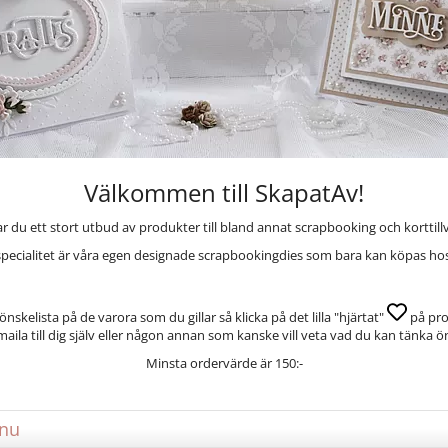
Välkommen till SkapatAv!
ar du ett stort utbud av produkter till bland annat scrapbooking och korttill
specialitet är våra egen designade scrapbookingdies som bara kan köpas hos
önskelista på de varora som du gillar så klicka på det lilla "hjärtat"
på prod
aila till dig själv eller någon annan som kanske vill veta vad du kan tänka ö
Minsta ordervärde är 150:-
 nu