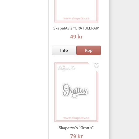
SkapatAv´s "GRATULERAR"
49 kr
Info
Köp
SkapatAv´s "Grattis"
79 kr