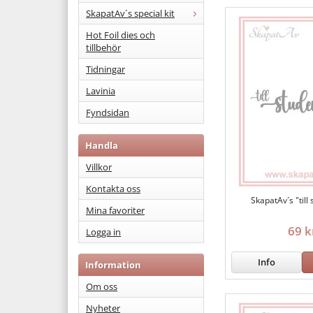
SkapatAv´s special kit
Hot Foil dies och
tillbehör
Tidningar
Lavinia
Fyndsidan
Handla
Villkor
Kontakta oss
SkapatAv´s "till
Mina favoriter
69 k
Logga in
Info
Information
Om oss
Nyheter