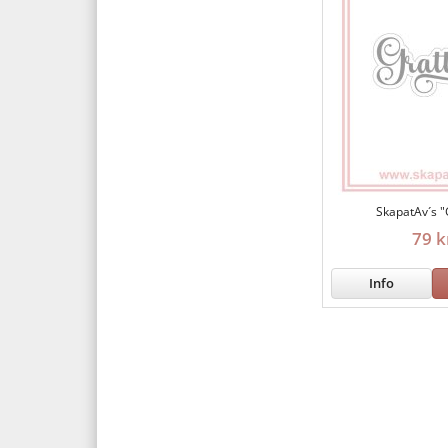
SkapatAv´s "
79 k
Info