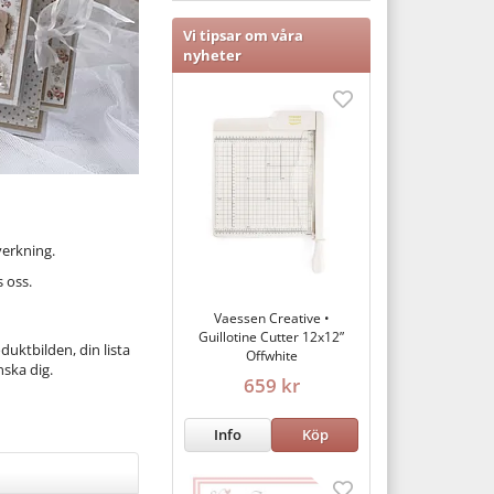
Vi tipsar om våra
nyheter
verkning.
 oss.
Vaessen Creative •
Guillotine Cutter 12x12”
uktbilden, din lista
Offwhite
nska dig.
659 kr
Info
Köp