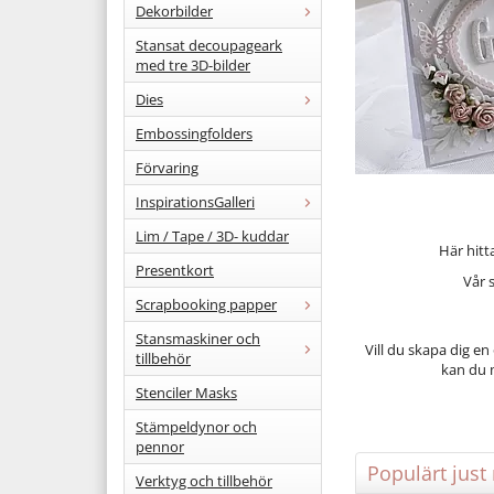
Dekorbilder
Stansat decoupageark
med tre 3D-bilder
Dies
Embossingfolders
Förvaring
InspirationsGalleri
Lim / Tape / 3D- kuddar
Här hitt
Presentkort
Vår 
Scrapbooking papper
Stansmaskiner och
Vill du skapa dig en 
tillbehör
kan du m
Stenciler Masks
Stämpeldynor och
pennor
Populärt just
Verktyg och tillbehör