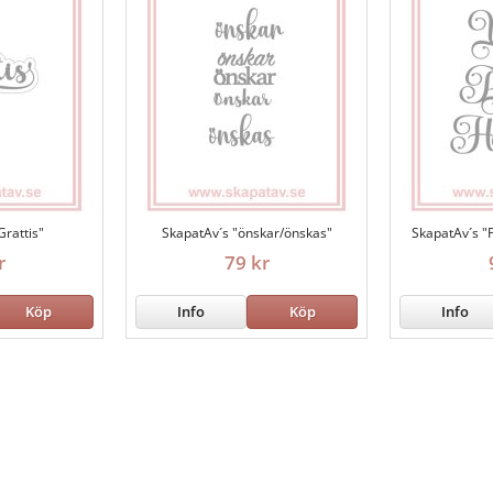
Grattis"
SkapatAv´s "önskar/önskas"
SkapatAv´s "P
r
79 kr
Köp
Info
Köp
Info