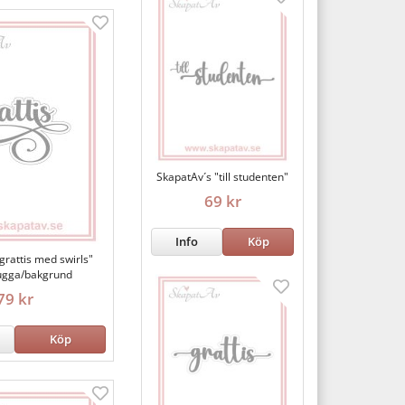
SkapatAv´s "till studenten"
69 kr
Info
Köp
grattis med swirls"
ugga/bakgrund
79 kr
Köp