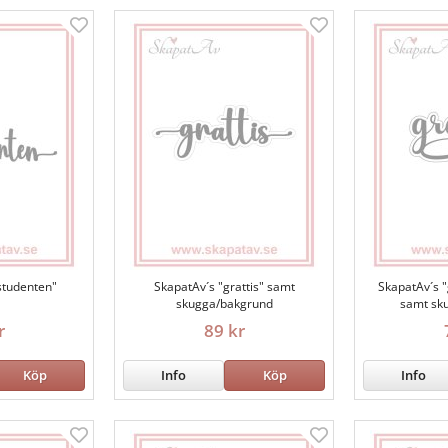
 studenten"
SkapatAv´s "grattis" samt
SkapatAv´s "
skugga/bakgrund
samt sk
r
89 kr
Köp
Info
Köp
Info