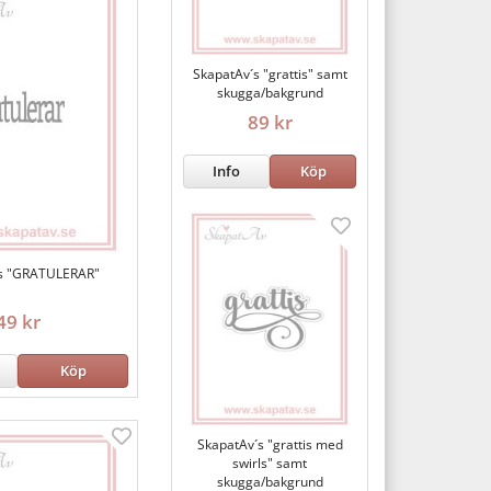
SkapatAv´s "grattis" samt
skugga/bakgrund
89 kr
Info
Köp
s "GRATULERAR"
49 kr
Köp
SkapatAv´s "grattis med
swirls" samt
skugga/bakgrund