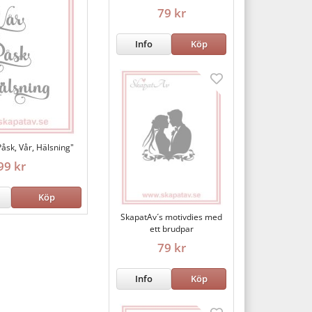
79 kr
Info
Köp
åsk, Vår, Hälsning"
99 kr
Köp
SkapatAv´s motivdies med
ett brudpar
79 kr
Info
Köp