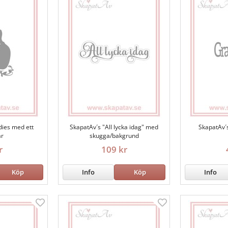
dies med ett
SkapatAv´s "All lycka idag" med
SkapatAv´
ar
skugga/bakgrund
r
109 kr
Köp
Info
Köp
Info