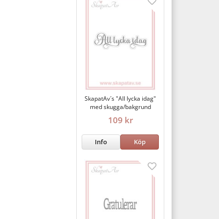
SkapatAv´s "All lycka idag"
med skugga/bakgrund
109 kr
Info
Köp