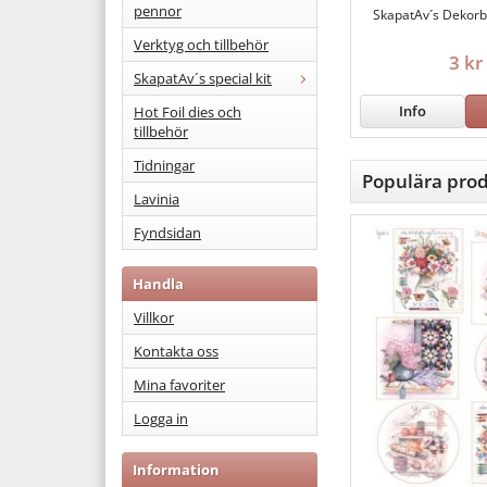
pennor
SkapatAv´s Dekorb
Verktyg och tillbehör
3 kr
SkapatAv´s special kit
Info
Hot Foil dies och
tillbehör
Tidningar
Populära prod
Lavinia
Fyndsidan
Handla
Villkor
Kontakta oss
Mina favoriter
Logga in
Information