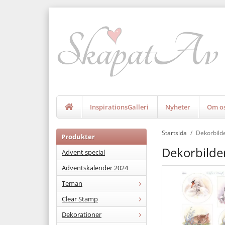
InspirationsGalleri
Nyheter
Om o
Startsida
/
Dekorbild
Produkter
Dekorbilde
Advent special
Adventskalender 2024
Teman
Clear Stamp
Dekorationer