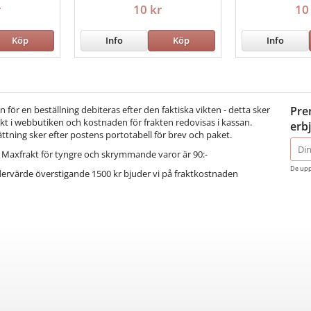
r
10 kr
10
Köp
Info
Köp
Info
för en beställning debiteras efter den faktiska vikten - detta sker
Pre
t i webbutiken och kostnaden för frakten redovisas i kassan.
erb
ättning sker efter postens portotabell för brev och paket.
E-
Maxfrakt för tyngre och skrymmande varor är 90:-
post
De upp
dervärde överstigande 1500 kr bjuder vi på fraktkostnaden