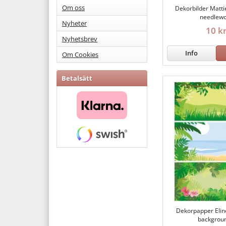
Om oss
Dekorbilder Matti
needlewo
Nyheter
10 k
Nyhetsbrev
Info
Om Cookies
Betalsätt
Dekorpapper Eline
backgrou