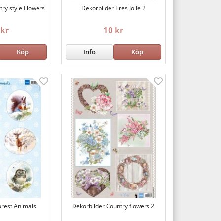
try style Flowers
Dekorbilder Tres Jolie 2
 kr
10 kr
Köp
Info
Köp
orest Animals
Dekorbilder Country flowers 2