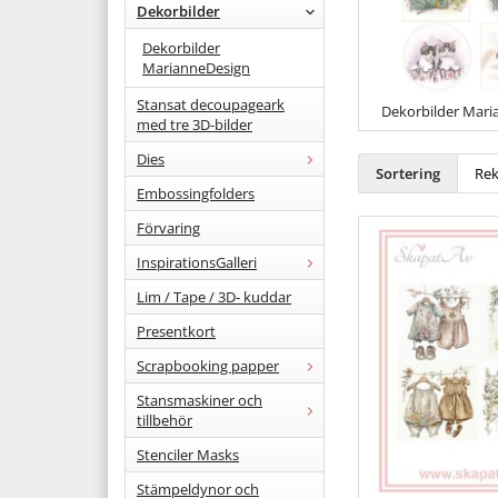
Dekorbilder
Dekorbilder
MarianneDesign
Stansat decoupageark
Dekorbilder Mari
med tre 3D-bilder
Dies
Sortering
Embossingfolders
Förvaring
InspirationsGalleri
Lim / Tape / 3D- kuddar
Presentkort
Scrapbooking papper
Stansmaskiner och
tillbehör
Stenciler Masks
Stämpeldynor och