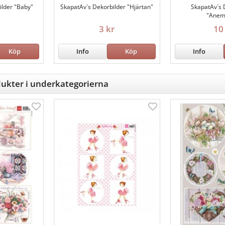
ilder "Baby"
SkapatAv´s Dekorbilder "Hjärtan"
SkapatAv´s 
"Anem
3 kr
10
Köp
Info
Köp
Info
ukter i underkategorierna