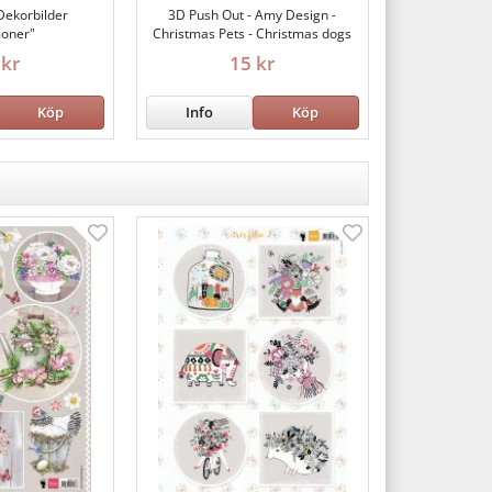
Dekorbilder
3D Push Out - Amy Design -
oner"
Christmas Pets - Christmas dogs
 kr
15 kr
Köp
Info
Köp