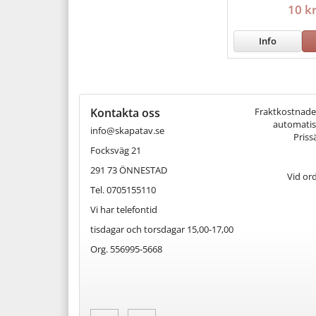
10 k
Info
Kontakta oss
Fraktkostnaden 
automatisk
info@skapatav.se
Priss
Focksväg 21
291 73 ÖNNESTAD
Vid or
Tel. 0705155110
Vi har telefontid
tisdagar och torsdagar 15,00-17,00
Org. 556995-5668