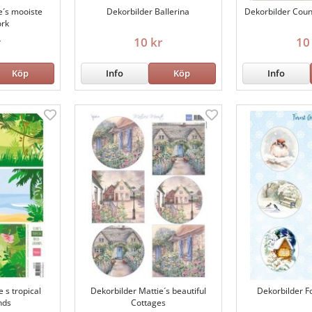
e´s mooiste
Dekorbilder Ballerina
Dekorbilder Coun
rk
r
10 kr
10
Köp
Info
Köp
Info
 s tropical
Dekorbilder Mattie´s beautiful
Dekorbilder F
nds
Cottages