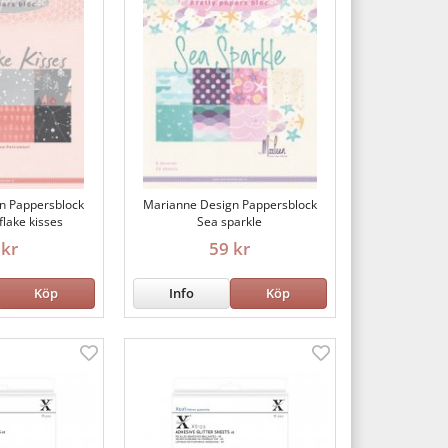
n Pappersblock
Marianne Design Pappersblock
flake kisses
Sea sparkle
 kr
59 kr
Köp
Info
Köp