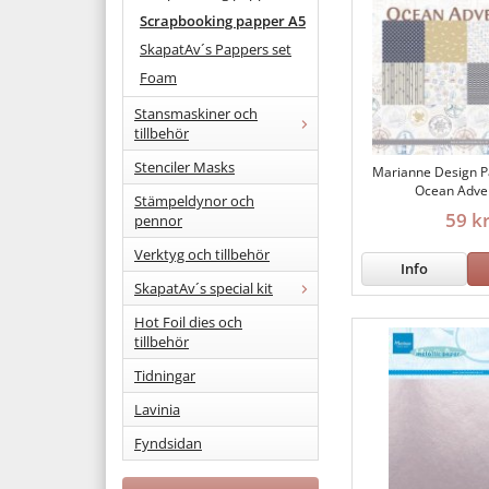
Scrapbooking papper A5
SkapatAv´s Pappers set
Foam
Stansmaskiner och
tillbehör
Stenciler Masks
Marianne Design P
Ocean Adve
Stämpeldynor och
59 k
pennor
Verktyg och tillbehör
Info
SkapatAv´s special kit
Hot Foil dies och
tillbehör
Tidningar
Lavinia
Fyndsidan