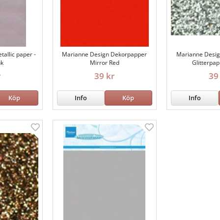
allic paper -
Marianne Design Dekorpapper
Marianne Desi
nk
Mirror Red
Glitterpap
r
39 kr
39
Köp
Info
Köp
Info