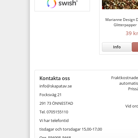
Marianne Design 
Glitterpapper
39 k
Info
Kontakta oss
Fraktkostnaden 
automatisk
info@skapatav.se
Priss
Focksväg 21
291 73 ÖNNESTAD
Vid or
Tel. 0705155110
Vi har telefontid
tisdagar och torsdagar 15,00-17,00
Org. 556995-5668