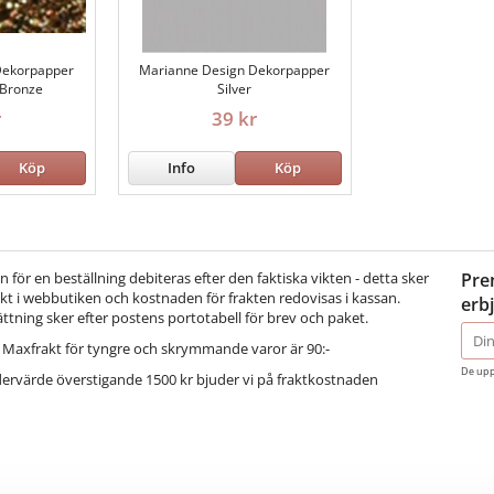
Dekorpapper
Marianne Design Dekorpapper
 Bronze
Silver
r
39 kr
Köp
Info
Köp
för en beställning debiteras efter den faktiska vikten - detta sker
Pre
t i webbutiken och kostnaden för frakten redovisas i kassan.
erb
ättning sker efter postens portotabell för brev och paket.
E-
Maxfrakt för tyngre och skrymmande varor är 90:-
post
De upp
dervärde överstigande 1500 kr bjuder vi på fraktkostnaden