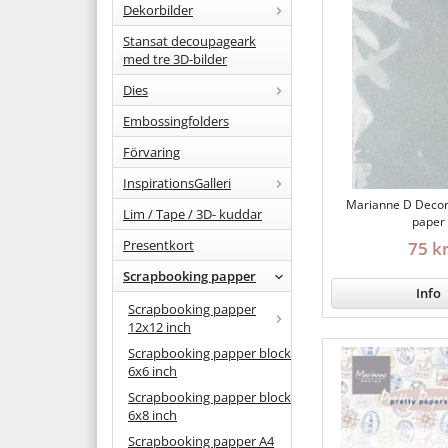
Dekorbilder
Stansat decoupageark
med tre 3D-bilder
Dies
Embossingfolders
Förvaring
InspirationsGalleri
Marianne D Decor
Lim / Tape / 3D- kuddar
paper
Presentkort
75 k
Scrapbooking papper
Info
Scrapbooking papper
12x12 inch
Scrapbooking papper block
6x6 inch
Scrapbooking papper block
6x8 inch
Scrapbooking papper A4