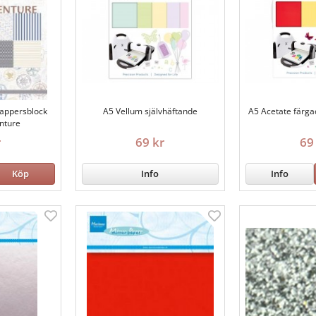
appersblock
A5 Vellum självhäftande
A5 Acetate färga
nture
r
69 kr
69
Köp
Info
Info