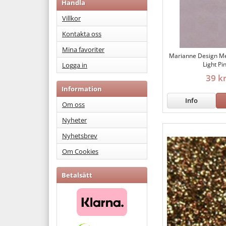
Handla
Villkor
Kontakta oss
Mina favoriter
Marianne Design Met
Light Pi
Logga in
39 k
Information
Info
Om oss
Nyheter
Nyhetsbrev
Om Cookies
Betalsätt