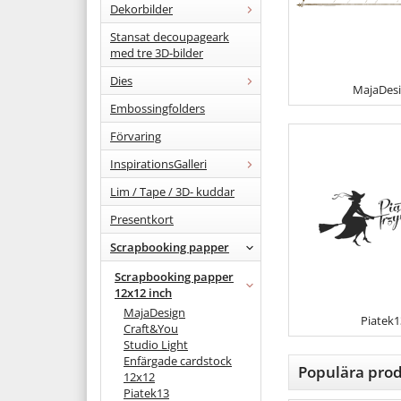
Dekorbilder
Stansat decoupageark
med tre 3D-bilder
Dies
MajaDes
Embossingfolders
Förvaring
InspirationsGalleri
Lim / Tape / 3D- kuddar
Presentkort
Scrapbooking papper
Scrapbooking papper
12x12 inch
MajaDesign
Piatek1
Craft&You
Studio Light
Enfärgade cardstock
Populära prod
12x12
Piatek13