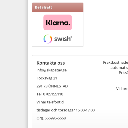
Betalsätt
Kontakta oss
Fraktkostnaden 
automatisk
info@skapatav.se
Priss
Focksväg 21
291 73 ÖNNESTAD
Vid or
Tel. 0705155110
Vi har telefontid
tisdagar och torsdagar 15,00-17,00
Org. 556995-5668