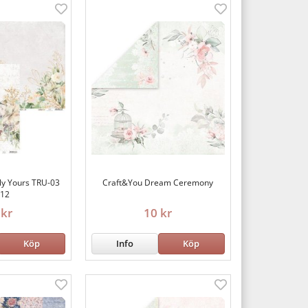
uly Yours TRU-03
Craft&You Dream Ceremony
x12
 kr
10 kr
Köp
Info
Köp