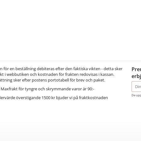
för en beställning debiteras efter den faktiska vikten - detta sker
Pre
t i webbutiken och kostnaden för frakten redovisas i kassan.
erb
ättning sker efter postens portotabell för brev och paket.
E-
Maxfrakt för tyngre och skrymmande varor är 90:-
post
De upp
dervärde överstigande 1500 kr bjuder vi på fraktkostnaden