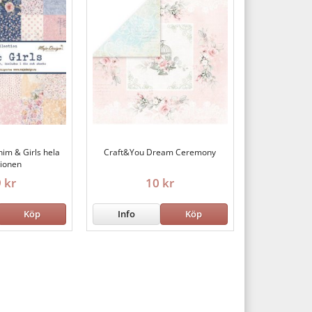
im & Girls hela
Craft&You Dream Ceremony
tionen
 kr
10 kr
Köp
Info
Köp