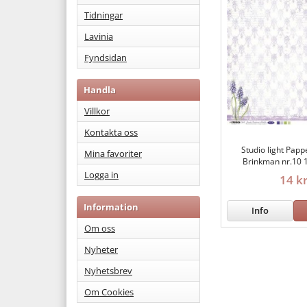
Tidningar
Lavinia
Fyndsidan
Handla
Villkor
Kontakta oss
Studio light Papp
Mina favoriter
Brinkman nr.10 
Logga in
14 k
Information
Info
Om oss
Nyheter
Nyhetsbrev
Om Cookies