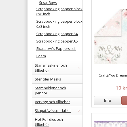
ScrapBoys
Scrapbooking papper block
6x6 inch
Scrapbooking papper block
6x8 inch
Scrapbooking papper A4
Scrapbooking papper A5
SkapatAv´s Pappers set
Foam
Stansmaskiner och
tillbehör
Craft&You Drea
Stenciler Masks
10 k
Stämpeldynor och
pennor
Info
Verktyg och tillbehör
SkapatAv´s special kit
Hot Foil dies och
tillbehör