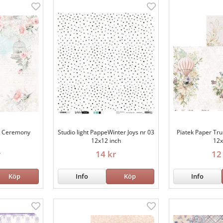
m Ceremony
Studio light PappeWinter Joys nr 03
Piatek Paper Tr
12x12 inch
12
r
14 kr
12
Köp
Info
Köp
Info