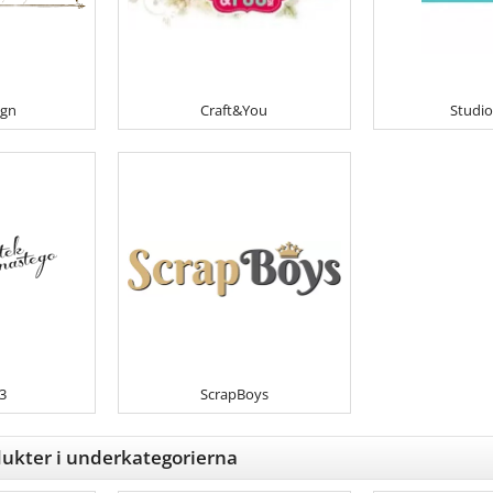
ign
Craft&You
Studio
3
ScrapBoys
ukter i underkategorierna