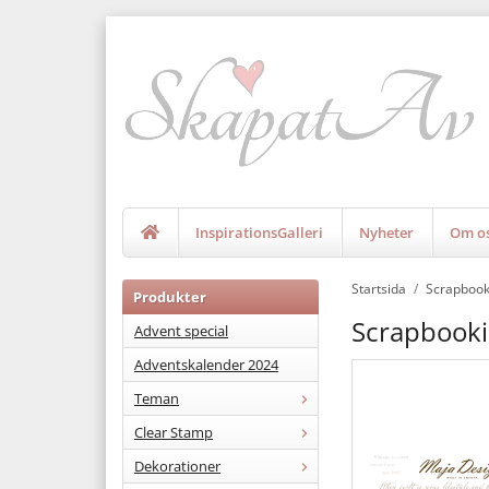
InspirationsGalleri
Nyheter
Om o
Startsida
/
Scrapbook
Produkter
Scrapbooki
Advent special
Adventskalender 2024
Teman
Clear Stamp
Dekorationer