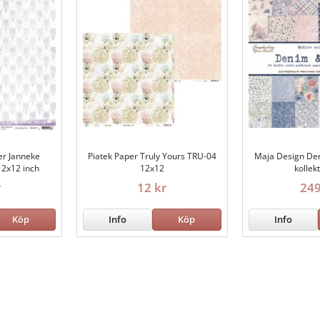
er Janneke
Piatek Paper Truly Yours TRU-04
Maja Design Den
12x12 inch
12x12
kollek
r
12 kr
249
Köp
Info
Köp
Info