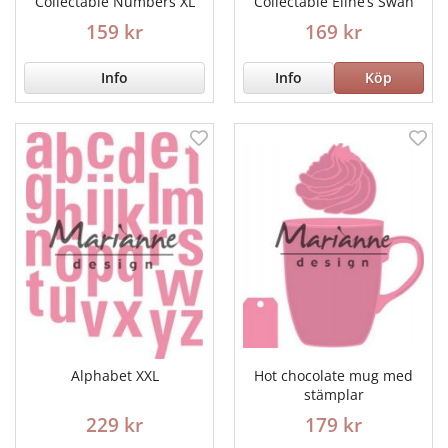
Collectable Numbers XL
Collectable Eline‘s Swan
159 kr
169 kr
Info
Info
Köp
Alphabet XXL
Hot chocolate mug med
stämplar
229 kr
179 kr