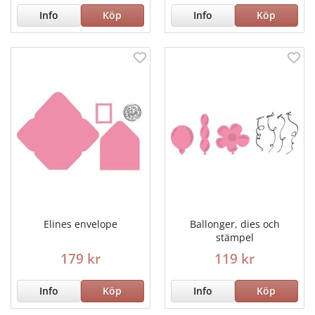
Info
Köp
Info
Köp
Elines envelope
Ballonger, dies och
stämpel
179 kr
119 kr
Info
Köp
Info
Köp