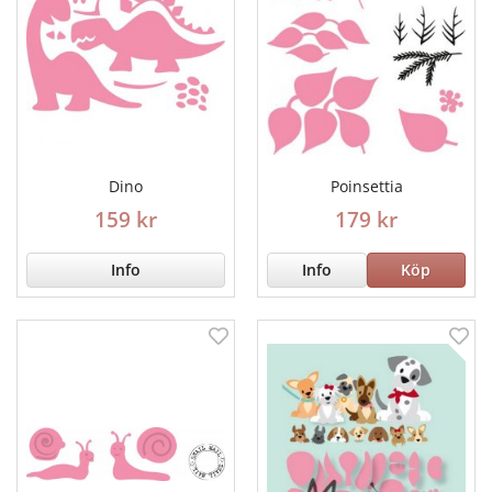
Dino
Poinsettia
159 kr
179 kr
Info
Info
Köp