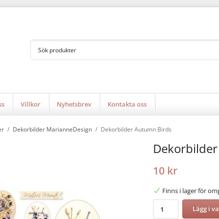
ss
Villkor
Nyhetsbrev
Kontakta oss
er
/
Dekorbilder MarianneDesign
/
Dekorbilder Autumn Birds
Dekorbilder
10 kr
Finns i lager för o
Lägg i v