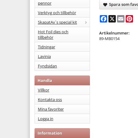
pennor
Spara som favo
Verktyg och tillbehör
Facebook
X
Email
Pi
SkapatAv´s special kit
Hot Foil dies och
Artikelnummer:
tillbehör
89-MB0154
Tidningar
Lavinia
Fyndsidan
Handla
Villkor
Kontakta oss
Mina favoriter
Logga in
Information