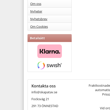
Om oss
Nyheter
Nyhetsbrev
Om Cookies
Betalsätt
Kontakta oss
Fraktkostnaden 
automatisk
info@skapatav.se
Priss
Focksväg 21
291 73 ÖNNESTAD
Vid or