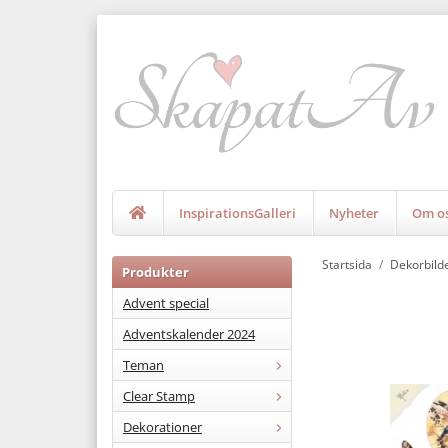
InspirationsGalleri
Nyheter
Om o
Startsida
/
Dekorbild
Produkter
Advent special
Adventskalender 2024
Teman
Clear Stamp
Dekorationer