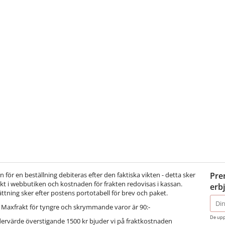
för en beställning debiteras efter den faktiska vikten - detta sker
Pre
t i webbutiken och kostnaden för frakten redovisas i kassan.
erb
ättning sker efter postens portotabell för brev och paket.
E-
Maxfrakt för tyngre och skrymmande varor är 90:-
post
De upp
dervärde överstigande 1500 kr bjuder vi på fraktkostnaden