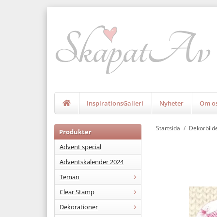
InspirationsGalleri
Nyheter
Om o
Startsida
/
Dekorbild
Produkter
Advent special
Adventskalender 2024
Teman
Clear Stamp
Dekorationer