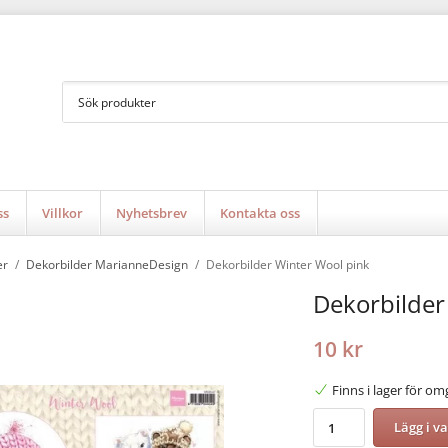
ss
Villkor
Nyhetsbrev
Kontakta oss
er
/
Dekorbilder MarianneDesign
/
Dekorbilder Winter Wool pink
Dekorbilder
10 kr
Finns i lager för o
Lägg i v