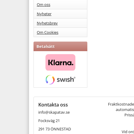
Om oss
Nyheter
Nyhetsbrev
Om Cookies
Betalsätt
Kontakta oss
Fraktkostnaden 
automatisk
info@skapatav.se
Priss
Focksväg 21
291 73 ÖNNESTAD
Vid or