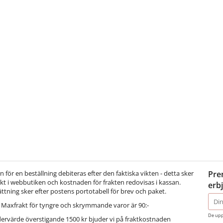
för en beställning debiteras efter den faktiska vikten - detta sker
Pre
t i webbutiken och kostnaden för frakten redovisas i kassan.
erb
ättning sker efter postens portotabell för brev och paket.
E-
Maxfrakt för tyngre och skrymmande varor är 90:-
post
De upp
dervärde överstigande 1500 kr bjuder vi på fraktkostnaden