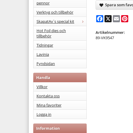
pennor
Spara som favo
Verktyg och tillbehör
Facebook
X
Email
Pi
SkapatAv´s special kit
Hot Foil dies och
Artikelnummer:
tillbehör
89-VK9547
Tidningar
Lavinia
Fyndsidan
Handla
Villkor
Kontakta oss
Mina favoriter
Logga in
Information