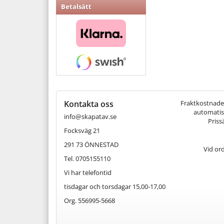
Betalsätt
Kontakta oss
Fraktkostnaden 
automatisk
info@skapatav.se
Priss
Focksväg 21
291 73 ÖNNESTAD
Vid or
Tel. 0705155110
Vi har telefontid
tisdagar och torsdagar 15,00-17,00
Org. 556995-5668