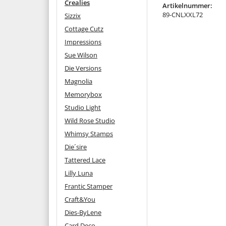
Crealies
Artikelnummer:
89-CNLXXL72
Sizzix
Cottage Cutz
Impressions
Sue Wilson
Die Versions
Magnolia
Memorybox
Studio Light
Wild Rose Studio
Whimsy Stamps
Die´sire
Tattered Lace
Lilly Luna
Frantic Stamper
Craft&You
Dies-ByLene
Card Deco