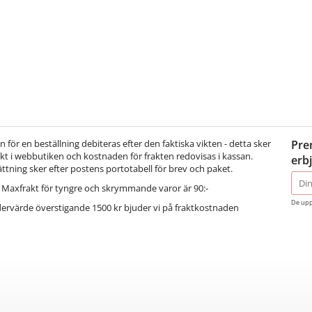
för en beställning debiteras efter den faktiska vikten - detta sker
Pre
t i webbutiken och kostnaden för frakten redovisas i kassan.
erb
ättning sker efter postens portotabell för brev och paket.
E-
Maxfrakt för tyngre och skrymmande varor är 90:-
post
De upp
dervärde överstigande 1500 kr bjuder vi på fraktkostnaden