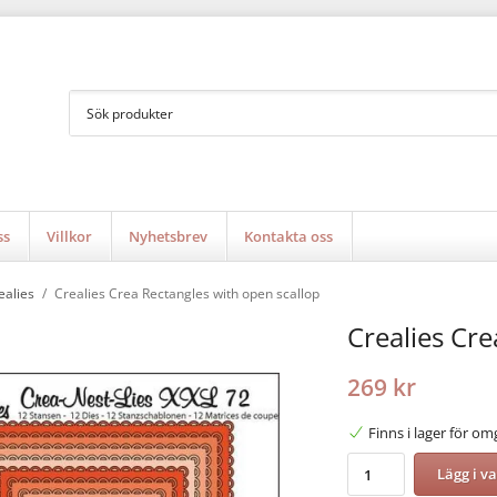
ss
Villkor
Nyhetsbrev
Kontakta oss
ealies
/
Crealies Crea Rectangles with open scallop
Crealies Cre
269 kr
Finns i lager för o
Lägg i v