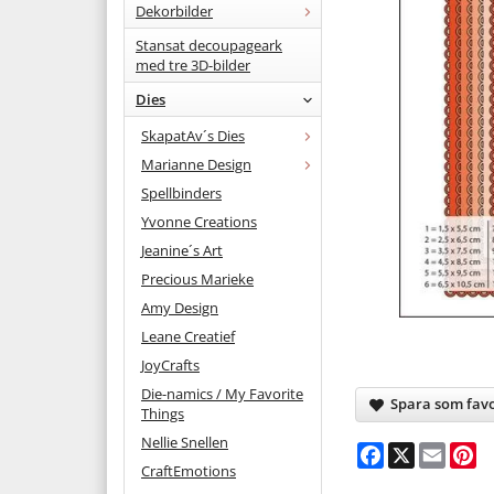
Dekorbilder
Stansat decoupageark
med tre 3D-bilder
Dies
SkapatAv´s Dies
Marianne Design
Spellbinders
Yvonne Creations
Jeanine´s Art
Precious Marieke
Amy Design
Leane Creatief
JoyCrafts
Die-namics / My Favorite
Spara som favo
Things
Nellie Snellen
Facebook
X
Email
Pi
CraftEmotions