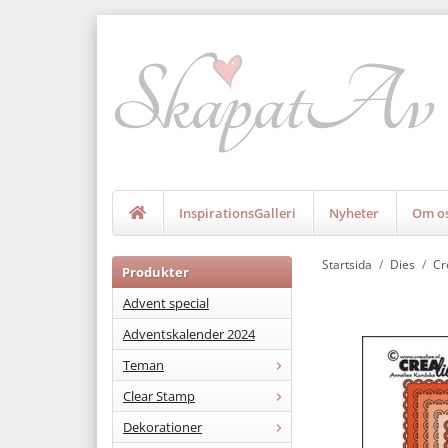
InspirationsGalleri
Nyheter
Om o
Startsida
/
Dies
/
Cr
Produkter
Advent special
Adventskalender 2024
Teman
Clear Stamp
Dekorationer