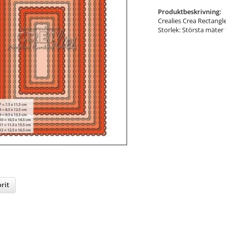
Produktbeskrivning:
Crealies Crea Rectangl
Storlek: Största mäter
rit
nterest