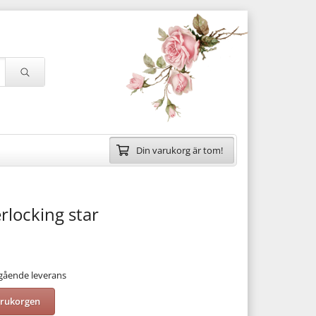
Din varukorg är tom!
erlocking star
mgående leverans
arukorgen