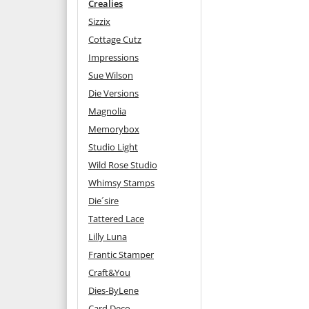
Crealies
Sizzix
Cottage Cutz
Impressions
Sue Wilson
Die Versions
Magnolia
Memorybox
Studio Light
Wild Rose Studio
Whimsy Stamps
Die´sire
Tattered Lace
Lilly Luna
Frantic Stamper
Craft&You
Dies-ByLene
Card Deco