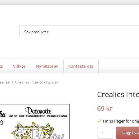
ss
Villkor
Nyhetsbrev
Kontakta oss
ealies
/
Crealies Interlocking star
Crealies Int
69 kr
Finns i lager för o
Lägg i v