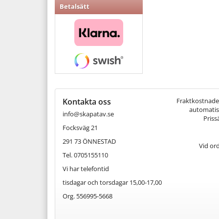
Betalsätt
Kontakta oss
Fraktkostnaden 
automatisk
info@skapatav.se
Priss
Focksväg 21
291 73 ÖNNESTAD
Vid or
Tel. 0705155110
Vi har telefontid
tisdagar och torsdagar 15,00-17,00
Org. 556995-5668