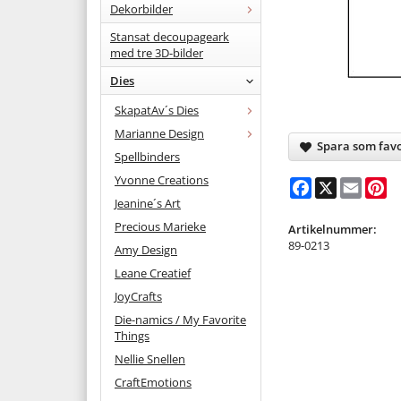
Dekorbilder
Stansat decoupageark
med tre 3D-bilder
Dies
SkapatAv´s Dies
Marianne Design
Spara som favo
Spellbinders
Yvonne Creations
Facebook
X
Email
Pi
Jeanine´s Art
Precious Marieke
Artikelnummer:
89-0213
Amy Design
Leane Creatief
JoyCrafts
Die-namics / My Favorite
Things
Nellie Snellen
CraftEmotions