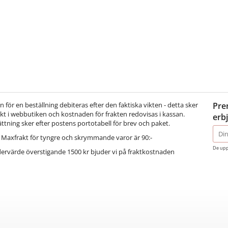
för en beställning debiteras efter den faktiska vikten - detta sker
Pre
t i webbutiken och kostnaden för frakten redovisas i kassan.
erb
ättning sker efter postens portotabell för brev och paket.
E-
Maxfrakt för tyngre och skrymmande varor är 90:-
post
De upp
dervärde överstigande 1500 kr bjuder vi på fraktkostnaden