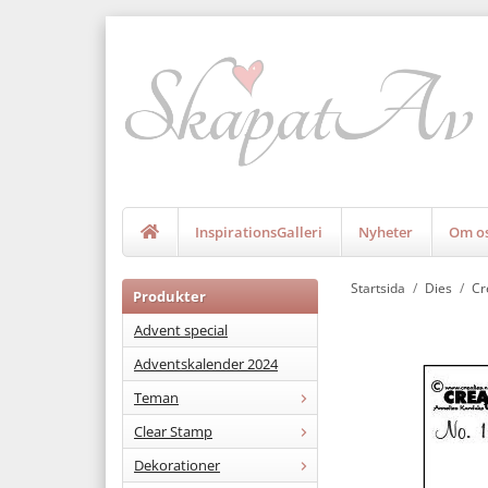
InspirationsGalleri
Nyheter
Om o
Startsida
/
Dies
/
Cr
Produkter
Advent special
Adventskalender 2024
Teman
Clear Stamp
Dekorationer