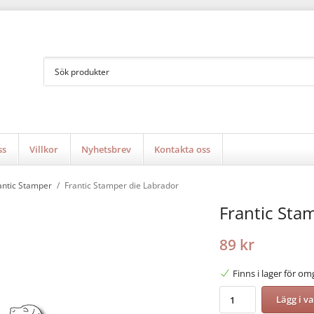
ss
Villkor
Nyhetsbrev
Kontakta oss
antic Stamper
/
Frantic Stamper die Labrador
Frantic Sta
89 kr
Finns i lager för o
Lägg i v