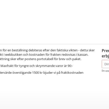
för en beställning debiteras efter den faktiska vikten - detta sker
Pre
t i webbutiken och kostnaden för frakten redovisas i kassan.
erb
ättning sker efter postens portotabell för brev och paket.
E-
Maxfrakt för tyngre och skrymmande varor är 90:-
post
De upp
dervärde överstigande 1500 kr bjuder vi på fraktkostnaden