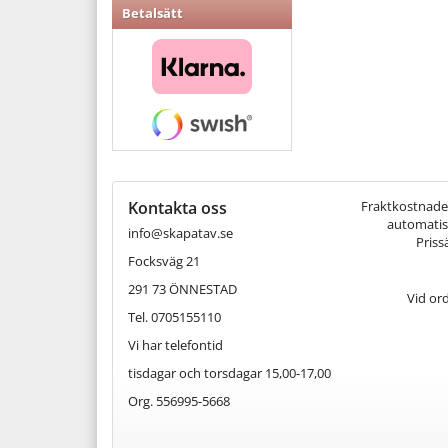
Betalsätt
Kontakta oss
Fraktkostnaden 
automatisk
info@skapatav.se
Priss
Focksväg 21
291 73 ÖNNESTAD
Vid or
Tel. 0705155110
Vi har telefontid
tisdagar och torsdagar 15,00-17,00
Org. 556995-5668