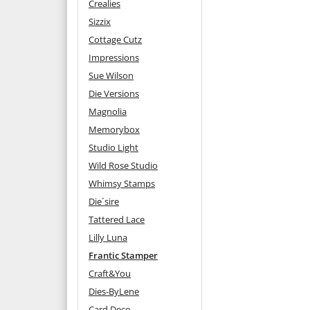
Crealies
Sizzix
Cottage Cutz
Impressions
Sue Wilson
Die Versions
Magnolia
Memorybox
Studio Light
Wild Rose Studio
Whimsy Stamps
Die´sire
Tattered Lace
Lilly Luna
Frantic Stamper
Craft&You
Dies-ByLene
Card Deco