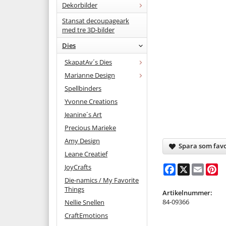
Dekorbilder
Stansat decoupageark
med tre 3D-bilder
Dies
SkapatAv´s Dies
Marianne Design
Spellbinders
Yvonne Creations
Jeanine´s Art
Precious Marieke
Amy Design
Spara som favo
Leane Creatief
JoyCrafts
Facebook
X
Email
Pi
Die-namics / My Favorite
Things
Artikelnummer:
84-09366
Nellie Snellen
CraftEmotions