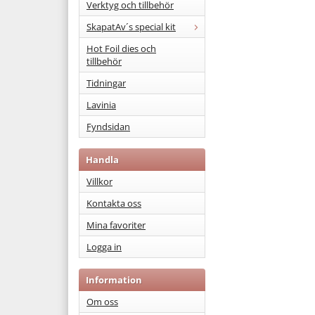
Verktyg och tillbehör
SkapatAv´s special kit
Hot Foil dies och
tillbehör
Tidningar
Lavinia
Fyndsidan
Handla
Villkor
Kontakta oss
Mina favoriter
Logga in
Information
Om oss