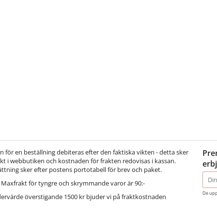
för en beställning debiteras efter den faktiska vikten - detta sker
Pre
t i webbutiken och kostnaden för frakten redovisas i kassan.
erb
ättning sker efter postens portotabell för brev och paket.
E-
Maxfrakt för tyngre och skrymmande varor är 90:-
post
De upp
dervärde överstigande 1500 kr bjuder vi på fraktkostnaden