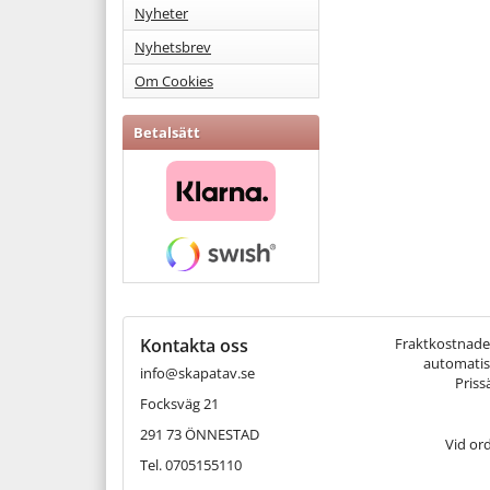
Nyheter
Nyhetsbrev
Om Cookies
Betalsätt
Kontakta oss
Fraktkostnaden 
automatisk
info@skapatav.se
Priss
Focksväg 21
291 73 ÖNNESTAD
Vid or
Tel. 0705155110