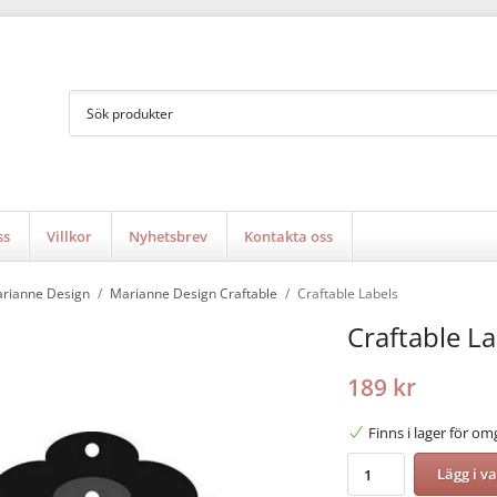
ss
Villkor
Nyhetsbrev
Kontakta oss
rianne Design
/
Marianne Design Craftable
/
Craftable Labels
Craftable La
189 kr
Finns i lager för o
Lägg i v