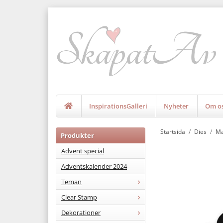
InspirationsGalleri
Nyheter
Om o
Startsida
/
Dies
/
Ma
Produkter
Advent special
Adventskalender 2024
Teman
Clear Stamp
Dekorationer