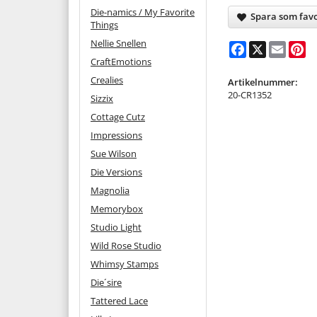
Die-namics / My Favorite
Spara som favo
Things
Nellie Snellen
Facebook
X
Email
Pi
CraftEmotions
Crealies
Artikelnummer:
20-CR1352
Sizzix
Cottage Cutz
Impressions
Sue Wilson
Die Versions
Magnolia
Memorybox
Studio Light
Wild Rose Studio
Whimsy Stamps
Die´sire
Tattered Lace