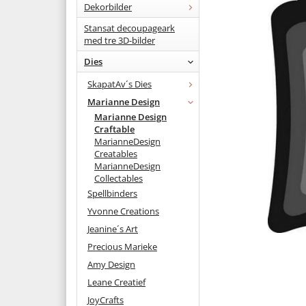
Dekorbilder
Stansat decoupageark
med tre 3D-bilder
Dies
SkapatAv´s Dies
Marianne Design
Marianne Design
Craftable
MarianneDesign
Creatables
MarianneDesign
Collectables
Spellbinders
Yvonne Creations
Jeanine´s Art
Precious Marieke
Amy Design
Leane Creatief
JoyCrafts