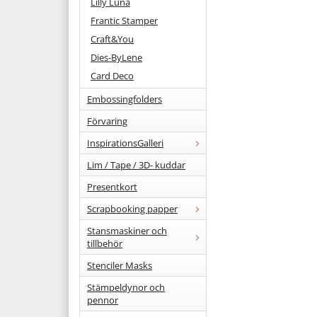
Lilly Luna
Frantic Stamper
Craft&You
Dies-ByLene
Card Deco
Embossingfolders
Förvaring
InspirationsGalleri
Lim / Tape / 3D- kuddar
Presentkort
Scrapbooking papper
Stansmaskiner och
tillbehör
Stenciler Masks
Stämpeldynor och
pennor