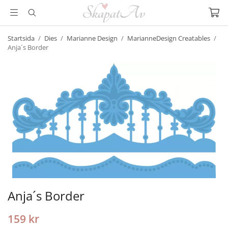
Startsida
/
Dies
/
Marianne Design
/
MarianneDesign Creatables
/
Anja´s Border
Anja´s Border
159 kr