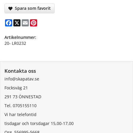
Spara som favorit
Facebook
X
Email
Pinterest
Artikelnummer:
20- LR0232
Kontakta oss
info@skapatav.se
Focksväg 21
291 73 ÖNNESTAD
Tel. 0705155110
Vi har telefontid
tisdagar och torsdagar 15,00-17,00
Org. 556995-5668