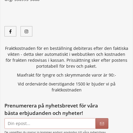
Fraktkostnaden för en beställning debiteras efter den faktiska
vikten - detta sker automatiskt i webbutiken och kostnaden
för frakten redovisas i kassan. Prissättning sker efter postens
portotabell för brev och paket.
Maxfrakt för tyngre och skrymmande varor är 90:-
Vid ordervärde överstigande 1500 kr bjuder vi på
fraktkostnaden
Prenumerera på nyhetsbrevet för våra
bästa erbjudanden och nyheter!
E-
postadress
De uppgifter du matar in kommer endast användas till våra nyhetsbrev.