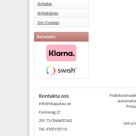
Nyheter
Nyhetsbrev
Om Cookies
Betalsätt
Kontakta oss
Fraktkostnaden 
automatisk
info@skapatav.se
Priss
Focksväg 21
291 73 ÖNNESTAD
Vid or
Tel. 0705155110