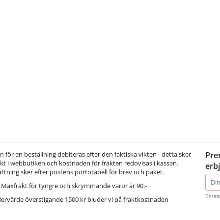
för en beställning debiteras efter den faktiska vikten - detta sker
Pre
t i webbutiken och kostnaden för frakten redovisas i kassan.
erb
ättning sker efter postens portotabell för brev och paket.
E-
Maxfrakt för tyngre och skrymmande varor är 90:-
post
De upp
dervärde överstigande 1500 kr bjuder vi på fraktkostnaden