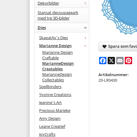
Dekorbilder
Stansat decoupageark
med tre 3D-bilder
Dies
SkapatAv´s Dies
Marianne Design
Spara som favo
Marianne Design
Craftable
Facebook
X
Email
Pi
MarianneDesign
Creatables
MarianneDesign
Artikelnummer:
Collectables
20-LR0430
Spellbinders
Yvonne Creations
Jeanine´s Art
Precious Marieke
Amy Design
Leane Creatief
JoyCrafts