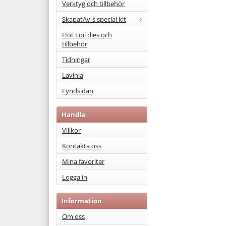
Verktyg och tillbehör
SkapatAv´s special kit
Hot Foil dies och
tillbehör
Tidningar
Lavinia
Fyndsidan
Handla
Villkor
Kontakta oss
Mina favoriter
Logga in
Information
Om oss