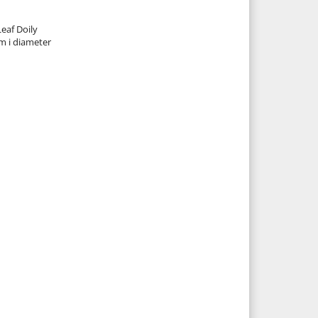
eaf Doily
cm i diameter