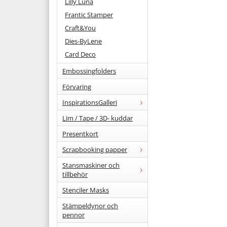
Lilly Luna
Frantic Stamper
Craft&You
Dies-ByLene
Card Deco
Embossingfolders
Förvaring
InspirationsGalleri
Lim / Tape / 3D- kuddar
Presentkort
Scrapbooking papper
Stansmaskiner och
tillbehör
Stenciler Masks
Stämpeldynor och
pennor