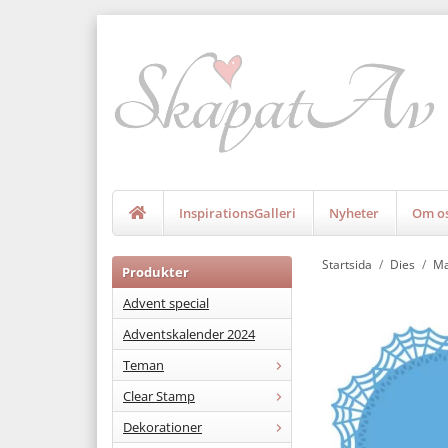
InspirationsGalleri
Nyheter
Om o
Startsida
/
Dies
/
Ma
Produkter
Advent special
Adventskalender 2024
Teman
Clear Stamp
Dekorationer