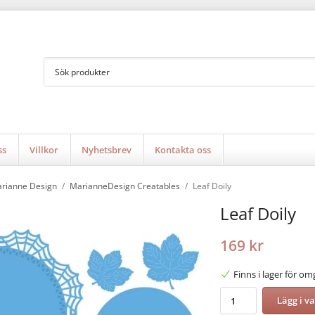
ss
Villkor
Nyhetsbrev
Kontakta oss
rianne Design
/
MarianneDesign Creatables
/
Leaf Doily
Leaf Doily
169 kr
Finns i lager för o
Lägg i v