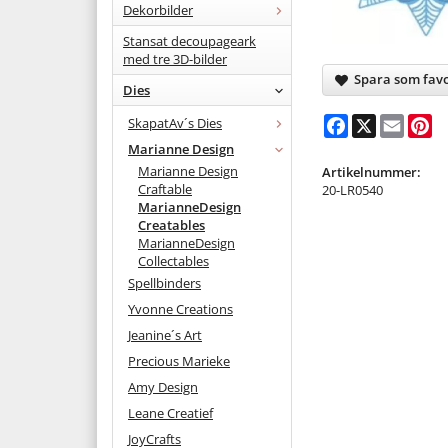
Dekorbilder
Stansat decoupageark
med tre 3D-bilder
Spara som favo
Dies
Facebook
X
Email
Pi
SkapatAv´s Dies
Marianne Design
Marianne Design
Artikelnummer:
Craftable
20-LR0540
MarianneDesign
Creatables
MarianneDesign
Collectables
Spellbinders
Yvonne Creations
Jeanine´s Art
Precious Marieke
Amy Design
Leane Creatief
JoyCrafts