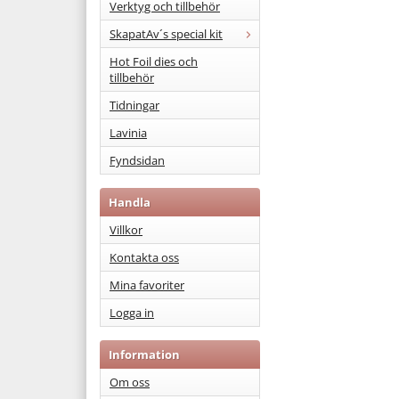
Verktyg och tillbehör
SkapatAv´s special kit
Hot Foil dies och
tillbehör
Tidningar
Lavinia
Fyndsidan
Handla
Villkor
Kontakta oss
Mina favoriter
Logga in
Information
Om oss