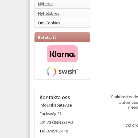
Nyheter
Nyhetsbrev
Om Cookies
Betalsätt
Kontakta oss
Fraktkostnaden 
automatisk
info@skapatav.se
Priss
Focksväg 21
291 73 ÖNNESTAD
Vid or
Tel. 0705155110