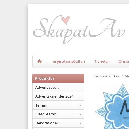
InspirationsGalleri
Nyheter
Om o
Startsida
/
Dies
/
Ma
Produkter
Advent special
Adventskalender 2024
Teman
Clear Stamp
Dekorationer