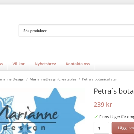
ss
Villkor
Nyhetsbrev
Kontakta oss
rianne Design
/
MarianneDesign Creatables
/
Petra´s botanical star
Petra´s bota
239 kr
Finns i lager för o
Lägg i v