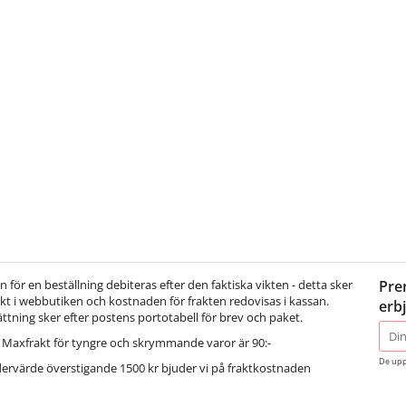
för en beställning debiteras efter den faktiska vikten - detta sker
Pre
t i webbutiken och kostnaden för frakten redovisas i kassan.
erb
ättning sker efter postens portotabell för brev och paket.
E-
Maxfrakt för tyngre och skrymmande varor är 90:-
post
De upp
dervärde överstigande 1500 kr bjuder vi på fraktkostnaden