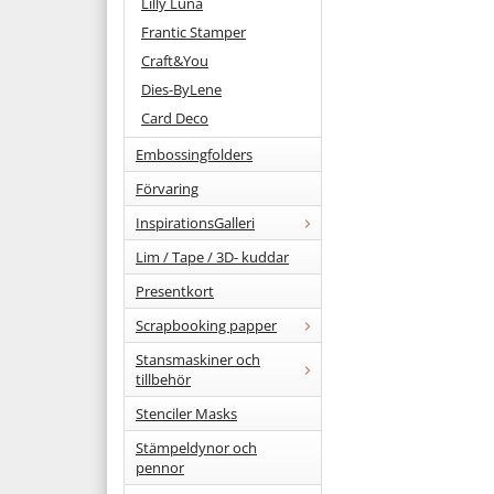
Lilly Luna
Frantic Stamper
Craft&You
Dies-ByLene
Card Deco
Embossingfolders
Förvaring
InspirationsGalleri
Lim / Tape / 3D- kuddar
Presentkort
Scrapbooking papper
Stansmaskiner och
tillbehör
Stenciler Masks
Stämpeldynor och
pennor