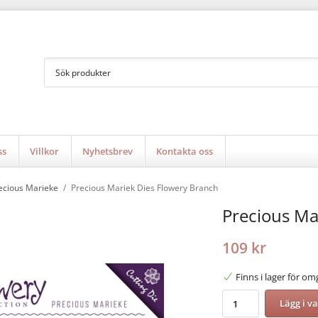
ss
Villkor
Nyhetsbrev
Kontakta oss
ecious Marieke
/
Precious Mariek Dies Flowery Branch
Precious Ma
109 kr
Finns i lager för o
Lägg i v