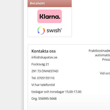
Betalsätt
Kontakta oss
Fraktkostnaden 
automatisk
info@skapatav.se
Priss
Focksväg 21
291 73 ÖNNESTAD
Vid or
Tel. 0705155110
Vi har telefontid
tisdagar och torsdagar 15,00-17,00
Org. 556995-5668