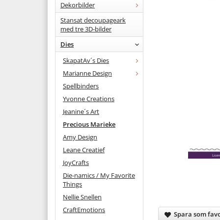
Dekorbilder
Stansat decoupageark
med tre 3D-bilder
Dies
SkapatAv´s Dies
Marianne Design
Spellbinders
Yvonne Creations
Jeanine´s Art
Precious Marieke
Amy Design
Leane Creatief
JoyCrafts
Die-namics / My Favorite
Things
Nellie Snellen
CraftEmotions
Spara som favo