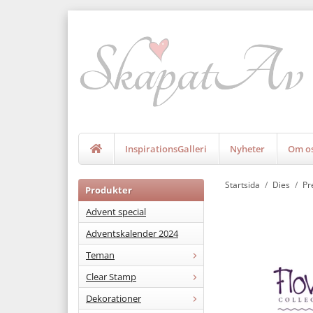
InspirationsGalleri
Nyheter
Om o
Startsida
/
Dies
/
Pr
Produkter
Advent special
Adventskalender 2024
Teman
Clear Stamp
Dekorationer