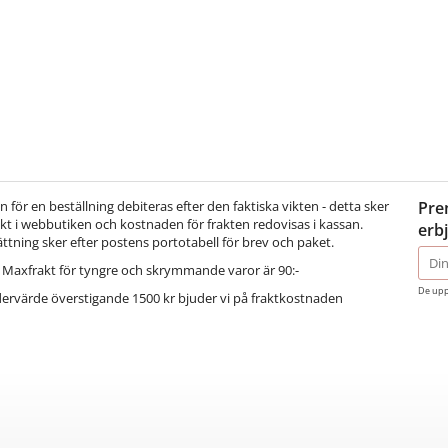
för en beställning debiteras efter den faktiska vikten - detta sker
Pre
t i webbutiken och kostnaden för frakten redovisas i kassan.
erb
ättning sker efter postens portotabell för brev och paket.
E-
Maxfrakt för tyngre och skrymmande varor är 90:-
post
De upp
dervärde överstigande 1500 kr bjuder vi på fraktkostnaden