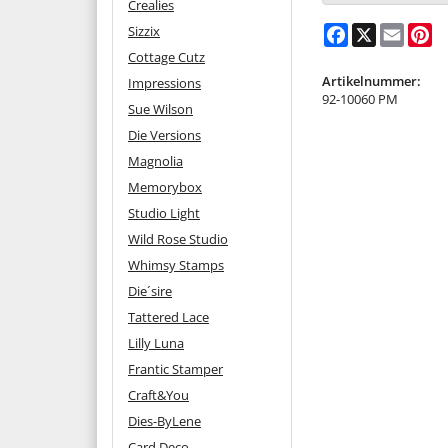
Crealies
Sizzix
Facebook
X
Email
Pi
Cottage Cutz
Artikelnummer:
Impressions
92-10060 PM
Sue Wilson
Die Versions
Magnolia
Memorybox
Studio Light
Wild Rose Studio
Whimsy Stamps
Die´sire
Tattered Lace
Lilly Luna
Frantic Stamper
Craft&You
Dies-ByLene
Card Deco