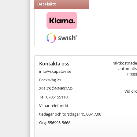
Betalsätt
Kontakta oss
Fraktkostnaden 
automatisk
info@skapatav.se
Priss
Focksväg 21
291 73 ÖNNESTAD
Vid or
Tel. 0705155110
Vi har telefontid
tisdagar och torsdagar 15,00-17,00
Org. 556995-5668