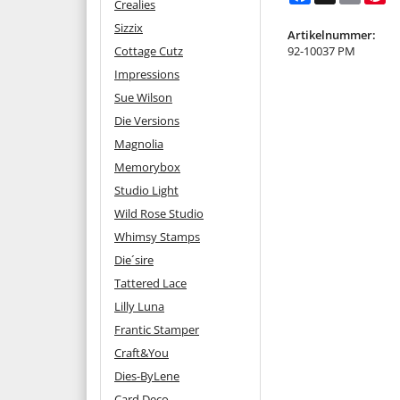
Crealies
Sizzix
Artikelnummer:
Cottage Cutz
92-10037 PM
Impressions
Sue Wilson
Die Versions
Magnolia
Memorybox
Studio Light
Wild Rose Studio
Whimsy Stamps
Die´sire
Tattered Lace
Lilly Luna
Frantic Stamper
Craft&You
Dies-ByLene
Card Deco