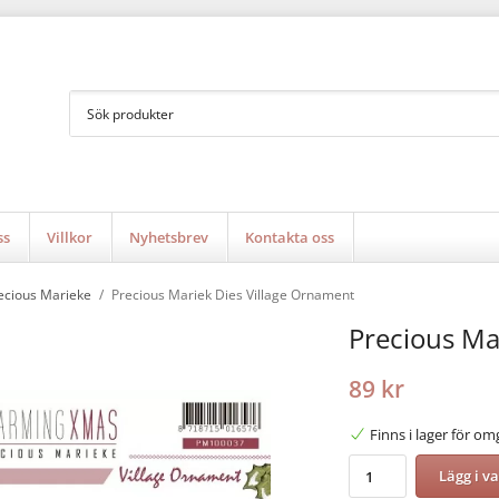
ss
Villkor
Nyhetsbrev
Kontakta oss
ecious Marieke
/
Precious Mariek Dies Village Ornament
Precious Ma
89 kr
Finns i lager för o
Lägg i v