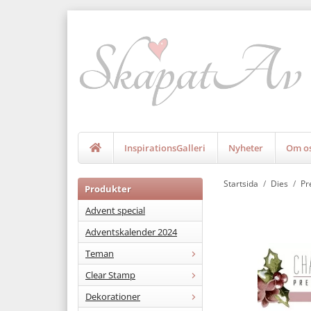
InspirationsGalleri
Nyheter
Om o
Startsida
/
Dies
/
Pr
Produkter
Advent special
Adventskalender 2024
Teman
Clear Stamp
Dekorationer