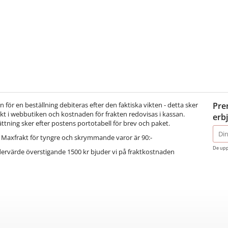
för en beställning debiteras efter den faktiska vikten - detta sker
Pre
t i webbutiken och kostnaden för frakten redovisas i kassan.
erb
ättning sker efter postens portotabell för brev och paket.
E-
Maxfrakt för tyngre och skrymmande varor är 90:-
post
De upp
dervärde överstigande 1500 kr bjuder vi på fraktkostnaden