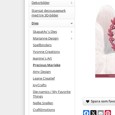
Dekorbilder
Stansat decoupageark
med tre 3D-bilder
Dies
SkapatAv´s Dies
Marianne Design
Spellbinders
Yvonne Creations
Jeanine´s Art
Precious Marieke
Amy Design
Leane Creatief
JoyCrafts
Die-namics / My Favorite
Things
Spara som favo
Nellie Snellen
CraftEmotions
Facebook
X
Email
Pi