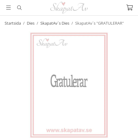
Startsida
/
Dies
/
SkapatAv´s Dies
/
SkapatAv´s "GRATULERAR"