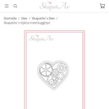
Startsida
/
Dies
/
SkapatAv´s Dies
/
SkapatAv´s Hjärta med kugghjul