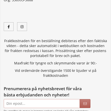
Fraktkostnaden för en beställning debiteras efter den faktiska
vikten - detta sker automatiskt i webbutiken och kostnaden
för frakten redovisas i kassan. Prissättning sker efter postens
portotabell för brev och paket.
Maxfrakt för tyngre och skrymmande varor är 90:-
Vid ordervärde överstigande 1500 kr bjuder vi på
fraktkostnaden
Prenumerera på nyhetsbrevet för våra
bästa erbjudanden och nyheter!
E-
postadress
De uppgifter du matar in kommer endast användas till våra nyhetsbrev.