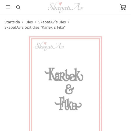
Startsida
/
Dies
/
SkapatAv´s Dies
/
SkapatAv´s text dies "Kärlek & Fika"