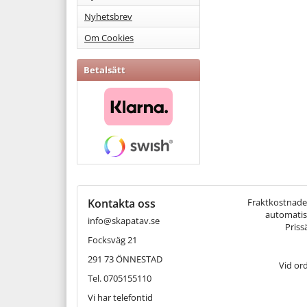
Nyhetsbrev
Om Cookies
Betalsätt
Kontakta oss
Fraktkostnaden 
automatisk
info@skapatav.se
Priss
Focksväg 21
291 73 ÖNNESTAD
Vid or
Tel. 0705155110
Vi har telefontid