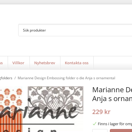
ss
Villkor
Nyhetsbrev
Kontakta oss
folders
/
Marianne Design Embossing folder o die Anja s ornamental
Marianne De
Anja s orna
229 kr
Finns i lager för o