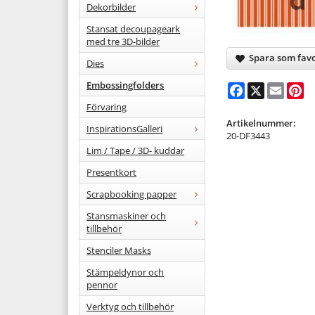
Dekorbilder
Stansat decoupageark
med tre 3D-bilder
Spara som favo
Dies
Embossingfolders
Facebook
X
Email
Pi
Förvaring
Artikelnummer:
InspirationsGalleri
20-DF3443
Lim / Tape / 3D- kuddar
Presentkort
Scrapbooking papper
Stansmaskiner och
tillbehör
Stenciler Masks
Stämpeldynor och
pennor
Verktyg och tillbehör