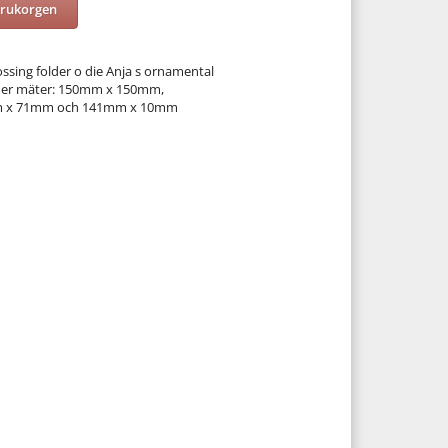
arukorgen
sing folder o die Anja s ornamental
lder mäter: 150mm x 150mm,
mm x 71mm och 141mm x 10mm