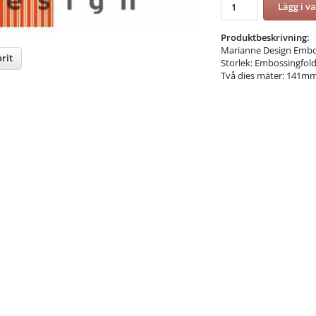
Lägg i v
Produktbeskrivning:
Marianne Design Embos
rit
Storlek: Embossingfo
Två dies mäter: 141
nterest