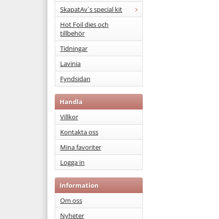
SkapatAv´s special kit
Hot Foil dies och
tillbehör
Tidningar
Lavinia
Fyndsidan
Handla
Villkor
Kontakta oss
Mina favoriter
Logga in
Information
Om oss
Nyheter