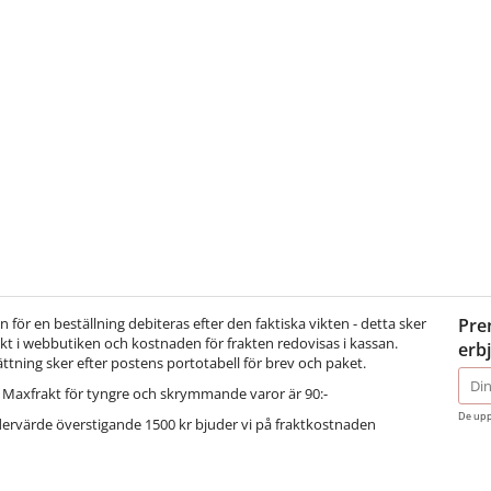
för en beställning debiteras efter den faktiska vikten - detta sker
Pre
t i webbutiken och kostnaden för frakten redovisas i kassan.
erb
ättning sker efter postens portotabell för brev och paket.
E-
Maxfrakt för tyngre och skrymmande varor är 90:-
post
De upp
dervärde överstigande 1500 kr bjuder vi på fraktkostnaden