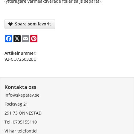
(ytterligare värmeaktiverade folier säljs separat).
Spara som favorit
Facebook
X
Email
Pinterest
Artikelnummer:
92-CO725032EU
Kontakta oss
info@skapatav.se
Focksväg 21
291 73 ÖNNESTAD
Tel. 0705155110
Vi har telefontid