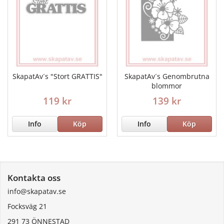
SkapatAv´s "Stort GRATTIS"
SkapatAv´s Genombrutna
blommor
119 kr
139 kr
Info
Köp
Info
Köp
Kontakta oss
info@skapatav.se
Focksväg 21
291 73 ÖNNESTAD