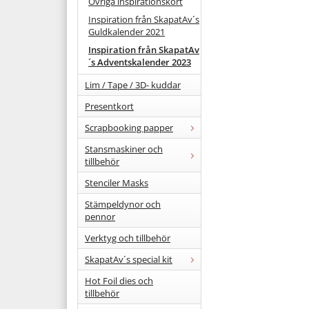
Övriga inspirationskort
Inspiration från SkapatAv´s
Guldkalender 2021
Inspiration från SkapatAv
´s Adventskalender 2023
Lim / Tape / 3D- kuddar
Presentkort
Scrapbooking papper
Stansmaskiner och
tillbehör
Stenciler Masks
Stämpeldynor och
pennor
Verktyg och tillbehör
SkapatAv´s special kit
Hot Foil dies och
tillbehör