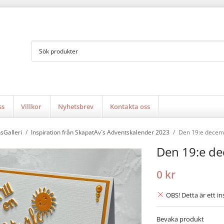
ss
Villkor
Nyhetsbrev
Kontakta oss
nsGalleri
/
Inspiration från SkapatAv´s Adventskalender 2023
/
Den 19:e decem
Den 19:e d
0 kr
OBS! Detta är ett in
Bevaka produkt