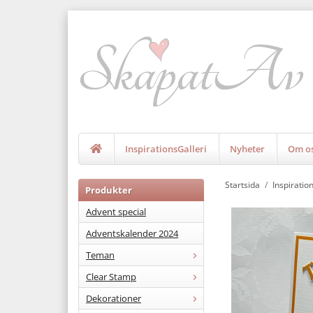
InspirationsGalleri
Nyheter
Om o
Startsida
/
Inspiratio
Produkter
Advent special
Adventskalender 2024
Teman
Clear Stamp
Dekorationer