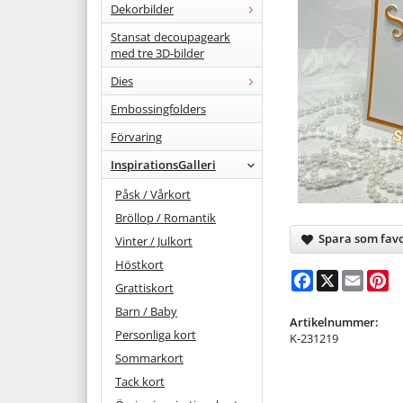
Dekorbilder
Stansat decoupageark
med tre 3D-bilder
Dies
Embossingfolders
Förvaring
InspirationsGalleri
Påsk / Vårkort
Bröllop / Romantik
Spara som favo
Vinter / Julkort
Höstkort
Facebook
X
Email
Pi
Grattiskort
Barn / Baby
Artikelnummer:
Personliga kort
K-231219
Sommarkort
Tack kort