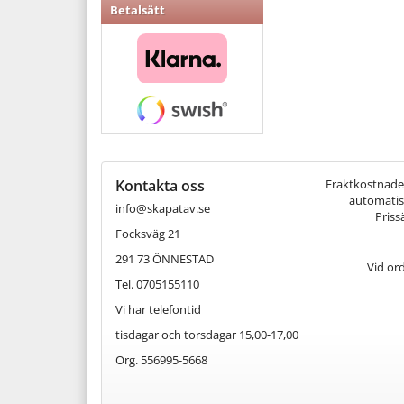
Betalsätt
Kontakta oss
Fraktkostnaden 
automatisk
info@skapatav.se
Priss
Focksväg 21
291 73 ÖNNESTAD
Vid or
Tel. 0705155110
Vi har telefontid
tisdagar och torsdagar 15,00-17,00
Org. 556995-5668