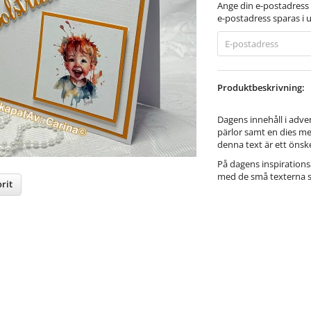
Ange din e-postadress 
e-postadress sparas i u
Produktbeskrivning:
Dagens innehåll i adv
pärlor samt en dies med
denna text är ett önsk
På dagens inspirations
med de små texterna 
rit
nterest