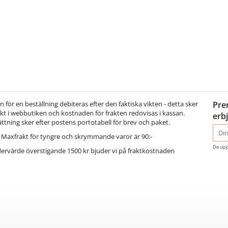
för en beställning debiteras efter den faktiska vikten - detta sker
Pre
t i webbutiken och kostnaden för frakten redovisas i kassan.
erb
ättning sker efter postens portotabell för brev och paket.
E-
Maxfrakt för tyngre och skrymmande varor är 90:-
post
De upp
dervärde överstigande 1500 kr bjuder vi på fraktkostnaden