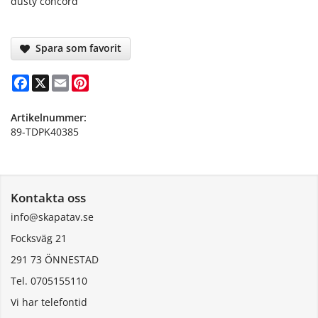
dusty concord
Spara som favorit
Facebook
X
Email
Pinterest
Artikelnummer:
89-TDPK40385
Kontakta oss
info@skapatav.se
Focksväg 21
291 73 ÖNNESTAD
Tel. 0705155110
Vi har telefontid