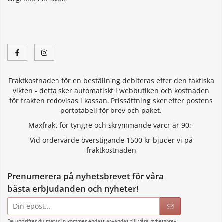
Fraktkostnaden för en beställning debiteras efter den faktiska
vikten - detta sker automatiskt i webbutiken och kostnaden
för frakten redovisas i kassan. Prissättning sker efter postens
portotabell för brev och paket.
Maxfrakt för tyngre och skrymmande varor är 90:-
Vid ordervärde överstigande 1500 kr bjuder vi på
fraktkostnaden
Prenumerera på nyhetsbrevet för våra
bästa erbjudanden och nyheter!
E-
postadress
De uppgifter du matar in kommer endast användas till våra nyhetsbrev.