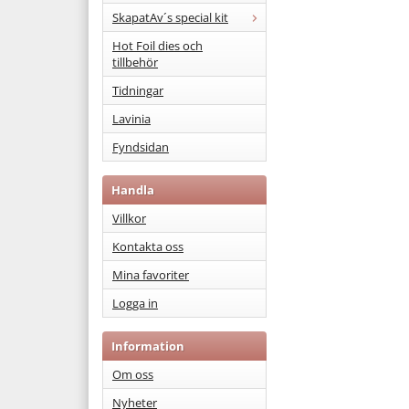
SkapatAv´s special kit
Hot Foil dies och
tillbehör
Tidningar
Lavinia
Fyndsidan
Handla
Villkor
Kontakta oss
Mina favoriter
Logga in
Information
Om oss
Nyheter