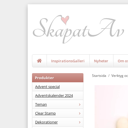
InspirationsGalleri
Nyheter
Om o
Startsida
/
Verktyg oc
Produkter
Advent special
Adventskalender 2024
Teman
Clear Stamp
Dekorationer