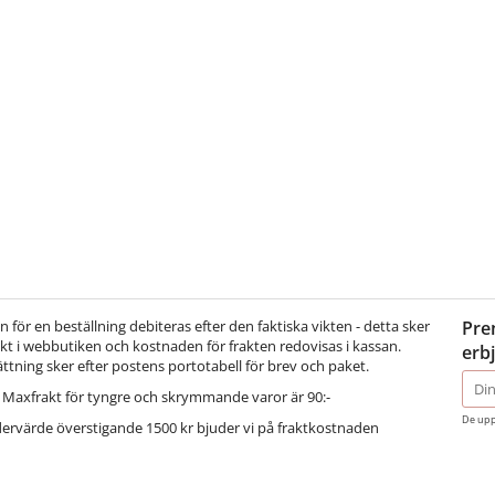
för en beställning debiteras efter den faktiska vikten - detta sker
Pre
t i webbutiken och kostnaden för frakten redovisas i kassan.
erb
ättning sker efter postens portotabell för brev och paket.
E-
Maxfrakt för tyngre och skrymmande varor är 90:-
post
De upp
dervärde överstigande 1500 kr bjuder vi på fraktkostnaden