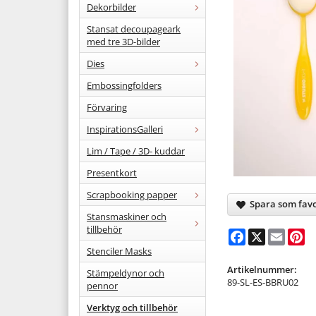
Dekorbilder
Stansat decoupageark
med tre 3D-bilder
Dies
Embossingfolders
Förvaring
InspirationsGalleri
Lim / Tape / 3D- kuddar
Presentkort
Scrapbooking papper
Spara som favo
Stansmaskiner och
tillbehör
Facebook
X
Email
Pi
Stenciler Masks
Artikelnummer:
Stämpeldynor och
89-SL-ES-BBRU02
pennor
Verktyg och tillbehör