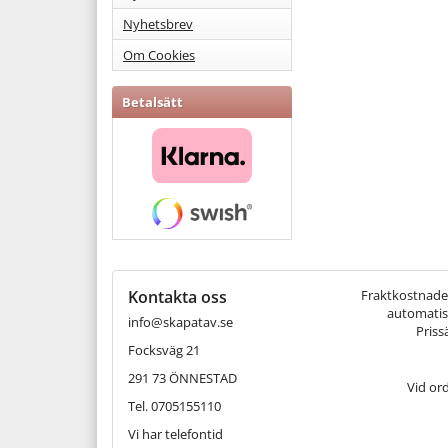
Nyhetsbrev
Om Cookies
Betalsätt
Kontakta oss
Fraktkostnaden 
automatisk
info@skapatav.se
Priss
Focksväg 21
291 73 ÖNNESTAD
Vid or
Tel. 0705155110
Vi har telefontid