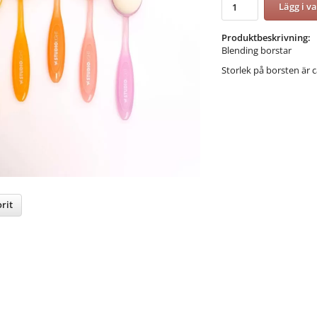
Lägg i v
Produktbeskrivning:
Blending borstar
Storlek på borsten är c
rit
nterest