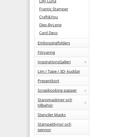
Lilly Luna
Frantic Stamper
Craft&You
Dies-ByLene
Card Deco
Embossingfolders
Förvaring
InspirationsGalleri
Lim / Tape / 3D- kuddar
Presentkort
Scrapbooking papper
Stansmaskiner och
tillbehör
Stenciler Masks
Stämpeldynor och
pennor