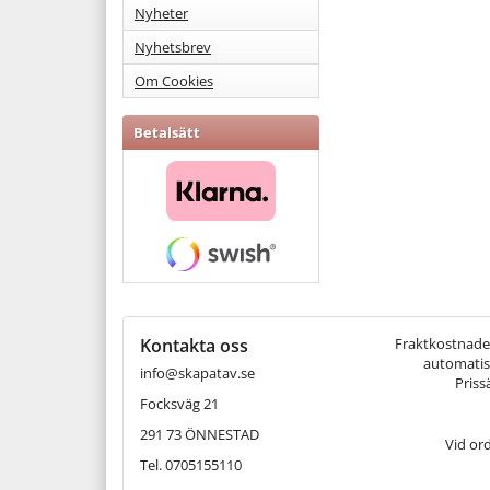
Nyheter
Nyhetsbrev
Om Cookies
Betalsätt
Kontakta oss
Fraktkostnaden 
automatisk
info@skapatav.se
Priss
Focksväg 21
291 73 ÖNNESTAD
Vid or
Tel. 0705155110