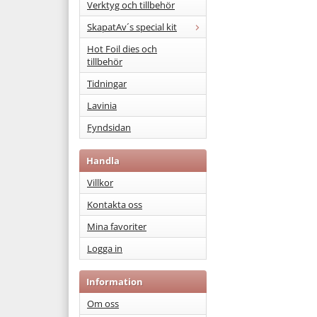
Verktyg och tillbehör
SkapatAv´s special kit
Hot Foil dies och
tillbehör
Tidningar
Lavinia
Fyndsidan
Handla
Villkor
Kontakta oss
Mina favoriter
Logga in
Information
Om oss