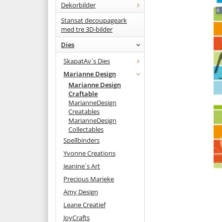
Dekorbilder
Stansat decoupageark
med tre 3D-bilder
Dies
SkapatAv´s Dies
Marianne Design
Marianne Design
Craftable
MarianneDesign
Creatables
MarianneDesign
Collectables
Spellbinders
Yvonne Creations
Jeanine´s Art
Precious Marieke
Amy Design
Leane Creatief
JoyCrafts