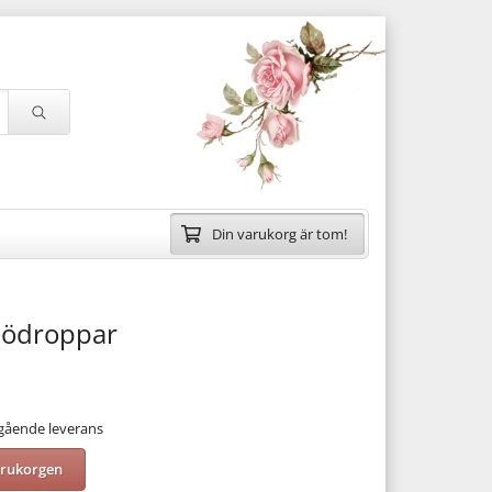
Din varukorg är tom!
nödroppar
mgående leverans
arukorgen