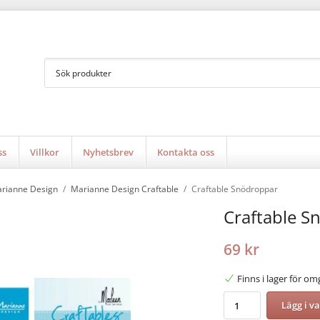
ss
Villkor
Nyhetsbrev
Kontakta oss
rianne Design
/
Marianne Design Craftable
/
Craftable Snödroppar
Craftable S
69 kr
Finns i lager för o
Lägg i v