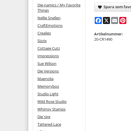
Die-namics / My Favorite
Spara som favo
Things
Nellie Snellen
Facebook
X
Email
Pi
CraftEmotions
Crealies
Artikelnummer:
20-CR1490
Sizzix
Cottage Cutz
Impressions
Sue Wilson
Die Versions
Magnolia
Memorybox
Studio Light
Wild Rose Studio
Whimsy Stamps
Die´sire
Tattered Lace