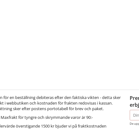
för en beställning debiteras efter den faktiska vikten - detta sker
Pre
t i webbutiken och kostnaden för frakten redovisas i kassan.
erb
ättning sker efter postens portotabell för brev och paket.
E-
Maxfrakt för tyngre och skrymmande varor är 90:-
post
De upp
dervärde överstigande 1500 kr bjuder vi på fraktkostnaden