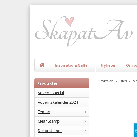
InspirationsGalleri
Nyheter
Om o
Startsida
/
Dies
/
Ma
Produkter
Advent special
Adventskalender 2024
Teman
Clear Stamp
Dekorationer