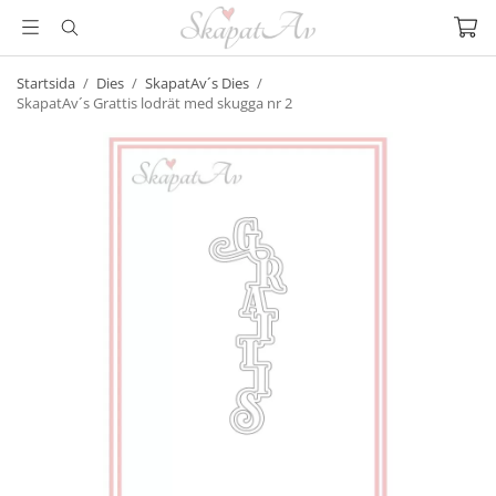
Startsida
/
Dies
/
SkapatAv´s Dies
/
SkapatAv´s Grattis lodrät med skugga nr 2